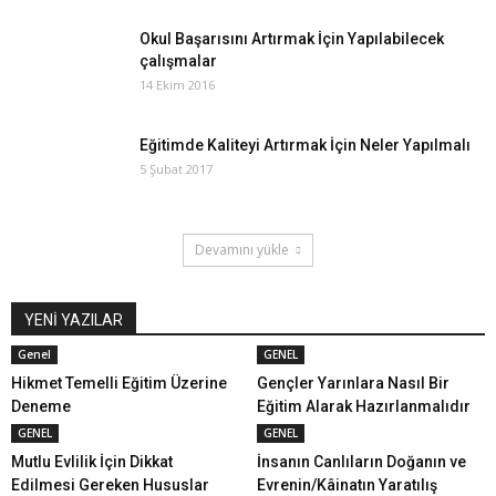
Okul Başarısını Artırmak İçin Yapılabilecek
çalışmalar
14 Ekim 2016
Eğitimde Kaliteyi Artırmak İçin Neler Yapılmalı
5 Şubat 2017
Devamını yükle
YENİ YAZILAR
Genel
GENEL
Hikmet Temelli Eğitim Üzerine
Gençler Yarınlara Nasıl Bir
Deneme
Eğitim Alarak Hazırlanmalıdır
GENEL
GENEL
Mutlu Evlilik İçin Dikkat
İnsanın Canlıların Doğanın ve
Edilmesi Gereken Hususlar
Evrenin/Kâinatın Yaratılış