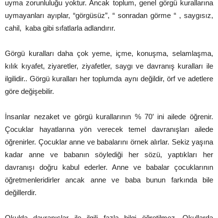
uyma zorunluluğu yoktur. Ancak toplum, genel görgü kurallarına
uymayanları ayıplar, “görgüsüz”, “ sonradan görme “ , saygısız,
cahil, kaba gibi sıfatlarla adlandırır.
Görgü kuralları daha çok yeme, içme, konuşma, selamlaşma,
kılık kıyafet, ziyaretler, ziyafetler, saygı ve davranış kuralları ile
ilgilidir.. Görgü kuralları her toplumda aynı değildir, örf ve adetlere
göre değişebilir.
İnsanlar nezaket ve görgü kurallarının % 70’ ini ailede öğrenir.
Çocuklar hayatlarına yön verecek temel davranışları ailede
öğrenirler. Çocuklar anne ve babalarını örnek alırlar. Sekiz yaşına
kadar anne ve babanın söylediği her sözü, yaptıkları her
davranışı doğru kabul ederler. Anne ve babalar çocuklarının
öğretmenleridirler ancak anne ve baba bunun farkında bile
değillerdir.
Okulda davranışlar ile ilgili fazla bilgi öğretilmez. Okullarda