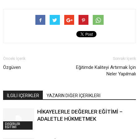
Önceki İçerik
Sonraki İçerik
Özgüven
Eğitimde Kaliteyi Artırmak İçin
Neler Yapılmalı
İLGİLİ İÇERİKLER
YAZARIN DİĞER İÇERİKLERİ
HİKAYELERLE DEĞERLER EĞİTİMİ –
ADALETLE HÜKMETMEK
DEĞERLER
EĞİTİMİ