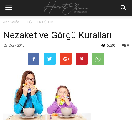
Ana Sayfa
DEĞERLER EĞİTİMİ
Nezaket ve Görgü Kuralları
28 Ocak 2017
50390
0