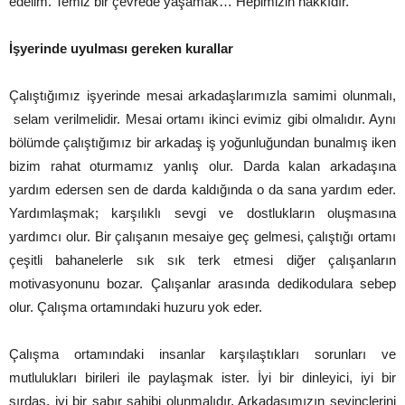
edelim. Temiz bir çevrede yaşamak… Hepimizin hakkıdır.
İşyerinde uyulması gereken kurallar
Çalıştığımız işyerinde mesai arkadaşlarımızla samimi olunmalı,
selam verilmelidir. Mesai ortamı ikinci evimiz gibi olmalıdır. Aynı
bölümde çalıştığımız bir arkadaş iş yoğunluğundan bunalmış iken
bizim rahat oturmamız yanlış olur. Darda kalan arkadaşına
yardım edersen sen de darda kaldığında o da sana yardım eder.
Yardımlaşmak; karşılıklı sevgi ve dostlukların oluşmasına
yardımcı olur. Bir çalışanın mesaiye geç gelmesi, çalıştığı ortamı
çeşitli bahanelerle sık sık terk etmesi diğer çalışanların
motivasyonunu bozar. Çalışanlar arasında dedikodulara sebep
olur. Çalışma ortamındaki huzuru yok eder.
Çalışma ortamındaki insanlar karşılaştıkları sorunları ve
mutlulukları birileri ile paylaşmak ister. İyi bir dinleyici, iyi bir
sırdaş, iyi bir sabır sahibi olunmalıdır. Arkadaşımızın sevinçlerini