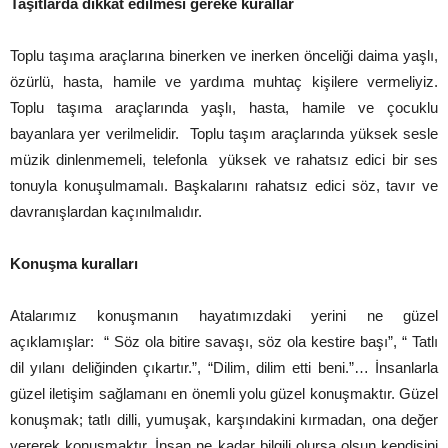
Taşıtlarda dikkat edilmesi gereke kurallar
Toplu taşıma araçlarına binerken ve inerken önceliği daima yaşlı,
özürlü, hasta, hamile ve yardıma muhtaç kişilere vermeliyiz.
Toplu taşıma araçlarında yaşlı, hasta, hamile ve çocuklu
bayanlara yer verilmelidir. Toplu taşım araçlarında yüksek sesle
müzik dinlenmemeli, telefonla yüksek ve rahatsız edici bir ses
tonuyla konuşulmamalı. Başkalarını rahatsız edici söz, tavır ve
davranışlardan kaçınılmalıdır.
Konuşma kuralları
Atalarımız konuşmanın hayatımızdaki yerini ne güzel
açıklamışlar: “ Söz ola bitire savaşı, söz ola kestire başı”, “ Tatlı
dil yılanı deliğinden çıkartır.”, “Dilim, dilim etti beni.”… İnsanlarla
güzel iletişim sağlamanı en önemli yolu güzel konuşmaktır. Güzel
konuşmak; tatlı dilli, yumuşak, karşındakini kırmadan, ona değer
vererek konuşmaktır. İnsan ne kadar bilgili olursa olsun kendisini