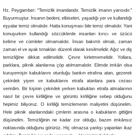
Hz. Peygamber: “Temizlik imandandır. Temizlik imanın yarısıdır.”
Buyurmuştur. İnsanın bedeni, elbiseleri, yaşadığı yer ve kullandığı
eşyalar temiz olmalıdır. Hatta konuşması bile temiz olmalıdır. Yani
konuşurken kullandığı sözcüklerde insanları kırıcı ve üzücü
kelime ve cümleler olmamalıdır. İnsan bakımlı olmalı, zaman
zaman el ve ayak tırnakları düzenli olarak kesilmelidir. Ağız ve diş
temizliğine dikkat edilmelidir. Çevre kirletmemelidir. Yollara,
parklara, piknik alanlarına çöp atılmamalıdır. Elimde imkân olsa
kuruyemişin kabuklarını oturduğu bankın etrafına atan, gezerek
çekirdek yiyen ve kabuklarını etrafa atanlara para cezası
verirdim. Bir kişinin çekirdek yerken kabukları etrafa atmalarının
nasıl bir çevre kirliliğine ve görüntü kirliliğine sebep olduğunu
hepimiz biliyoruz. O kirliliği temizlemenin maliyetini düşünelim.
Hele piknik alanlarındaki çimlerin arasına o kabukların gittiğini
düşünelim. Temizliğinin ne kadar zor olduğu, bazen imkânsız
noktasında olduğunu görürüz. Hiç olmazsa yanlışı yapanları ikaz