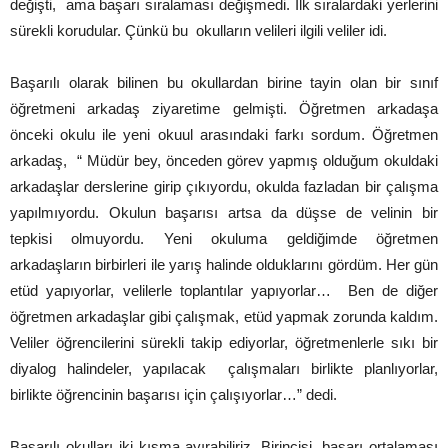
değişti, ama başarı sıralaması değişmedi. İlk sıralardaki yerlerini
sürekli korudular. Çünkü bu okulların velileri ilgili veliler idi.
Başarılı olarak bilinen bu okullardan birine tayin olan bir sınıf
öğretmeni arkadaş ziyaretime gelmişti. Öğretmen arkadaşa
önceki okulu ile yeni okuul arasındaki farkı sordum. Öğretmen
arkadaş, “ Müdür bey, önceden görev yapmış olduğum okuldaki
arkadaşlar derslerine girip çıkıyordu, okulda fazladan bir çalışma
yapılmıyordu. Okulun başarısı artsa da düşse de velinin bir
tepkisi olmuyordu. Yeni okuluma geldiğimde öğretmen
arkadaşların birbirleri ile yarış halinde olduklarını gördüm. Her gün
etüd yapıyorlar, velilerle toplantılar yapıyorlar… Ben de diğer
öğretmen arkadaşlar gibi çalışmak, etüd yapmak zorunda kaldım.
Veliler öğrencilerini sürekli takip ediyorlar, öğretmenlerle sıkı bir
diyalog halindeler, yapılacak çalışmaları birlikte planlıyorlar,
birlikte öğrencinin başarısı için çalışıyorlar…” dedi.
Başarılı okulları iki kısma ayırabiliriz. Birincisi, başarı ortalaması