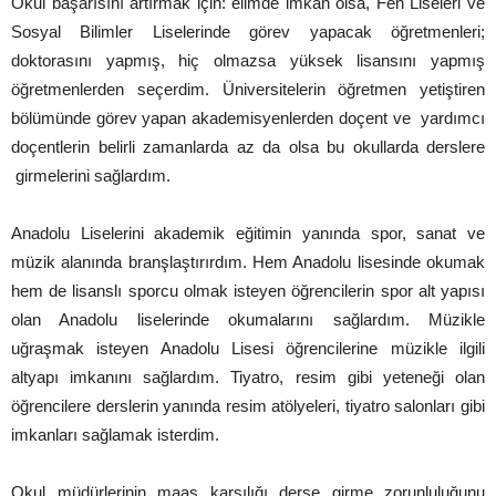
Okul başarısını artırmak için: elimde imkan olsa, Fen Liseleri ve
Sosyal Bilimler Liselerinde görev yapacak öğretmenleri;
doktorasını yapmış, hiç olmazsa yüksek lisansını yapmış
öğretmenlerden seçerdim. Üniversitelerin öğretmen yetiştiren
bölümünde görev yapan akademisyenlerden doçent ve yardımcı
doçentlerin belirli zamanlarda az da olsa bu okullarda derslere
girmelerini sağlardım.
Anadolu Liselerini akademik eğitimin yanında spor, sanat ve
müzik alanında branşlaştırırdım. Hem Anadolu lisesinde okumak
hem de lisanslı sporcu olmak isteyen öğrencilerin spor alt yapısı
olan Anadolu liselerinde okumalarını sağlardım. Müzikle
uğraşmak isteyen Anadolu Lisesi öğrencilerine müzikle ilgili
altyapı imkanını sağlardım. Tiyatro, resim gibi yeteneği olan
öğrencilere derslerin yanında resim atölyeleri, tiyatro salonları gibi
imkanları sağlamak isterdim.
Okul müdürlerinin maaş karşılığı derse girme zorunluluğunu