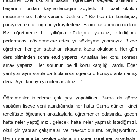
müdürleri özel okulların başarılı öğrencileri seçerek aldıklarını,
başarının ondan kaynaklandığını söyledi. Bir özel okulun
müdürüne söz hakkı verdim. Dedi ki : “ Biz ticari bir kuruluşuz,
parayı veren her öğrenciyi kaydederiz. Bizim başarımızın nedeni:
Biz öğretmenle bir yıllığına sözleşme yaparız, istediğimiz
performansı göstermezse ertesi yıl sözleşme yapmayız. Bizde
öğretmen her gün sabahtan akşama kadar okuldadır. Her gün
ders bitiminden sonra etüd yaparız. Anlatılan her konu sonrası
sınav yaparız. Her sorunun belirli konu karşılığı vardır. Eğer
yanlışlar aynı sorularda toplanırsa öğrenci o konuyu anlamamış
deriz. Aynı konuyu yeniden anlatırız…”
Öğretmenler isterlerse çok şey yapabilirler. Bursa da görev
yaptığım liseye yeni atandığımda her hafta Cuma günleri ikinci
teneffüste öğretmen arkadaşlarla öğretmenler odasında, geçen
hafta neler yaptığımızı, gelecek hafta neler yapmak istediğimizi,
okul için yapılan çalışmaları ve mevcut durumu paylaşıyordum.
Benim samimi bir şekilde çalıştığımı gören öğretmen arkadaşlar