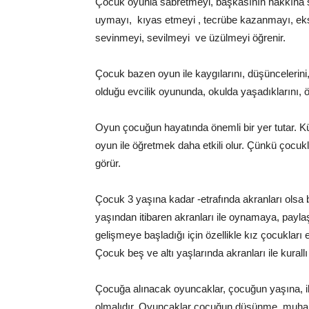
Çocuk oyunla sabretmeyi, başkasının hakkına 
uymayı, kıyas etmeyi , tecrübe kazanmayı, eksi
sevinmeyi, sevilmeyi ve üzülmeyi öğrenir.
Çocuk bazen oyun ile kaygılarını, düşüncelerini,
olduğu evcilik oyununda, okulda yaşadıklarını, öğr
Oyun çocuğun hayatında önemli bir yer tutar. K
oyun ile öğretmek daha etkili olur. Çünkü çocuk
görür.
Çocuk 3 yaşına kadar -etrafında akranları olsa 
yaşından itibaren akranları ile oynamaya, payl
gelişmeye başladığı için özellikle kız çocukları 
Çocuk beş ve altı yaşlarında akranları ile kural
Çocuğa alınacak oyuncaklar, çocuğun yaşına, ilg
olmalıdır. Oyuncaklar çocuğun düşünme, muhakeme