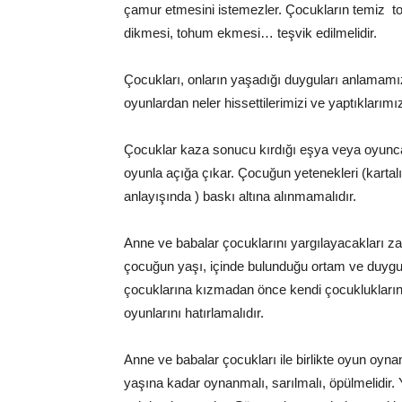
çamur etmesini istemezler. Çocukların temiz t
dikmesi, tohum ekmesi… teşvik edilmelidir.
Çocukları, onların yaşadığı duyguları anlamamı
oyunlardan neler hissettilerimizi ve yaptıklarımı
Çocuklar kaza sonucu kırdığı eşya veya oyuncak
oyunla açığa çıkar. Çocuğun yetenekleri (karta
anlayışında ) baskı altına alınmamalıdır.
Anne ve babalar çocuklarını yargılayacakları za
çocuğun yaşı, içinde bulunduğu ortam ve duygula
çocuklarına kızmadan önce kendi çocukluklarına 
oyunlarını hatırlamalıdır.
Anne ve babalar çocukları ile birlikte oyun oyn
yaşına kadar oynanmalı, sarılmalı, öpülmelidir