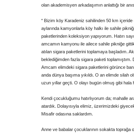
olan akademisyen arkadaşımın anlattığı bir anıs
“ Bizim köy Karadeniz sahilinden 50 km içeride 
aylarında kamyonlarla köy halkı ile sahile pikni
paketlerinden koleksiyon yapıyorum. Hatırı sayı
amcamın kamyonu ile ailece sahile pikniğe gitti
atılan sigara paketlerini toplamaya başladım.
beklediğimden fazla sigara paketi toplamıştım.
Amcam elimdeki sigara paketlerini görünce bana b
anda dünya başıma yıkıldı. O an elimde silah 
uzun yıllar geçti. O olayı bugün olmuş gibi hala h
Kendi çocukluğumu hatırlıyorum da; mahalle arala
atardık. Dolayısıyla elimiz, üzerimizdeki giyece
Misafir odasına saklardım.
Anne ve babalar çocuklarının sokakta toprağa ot