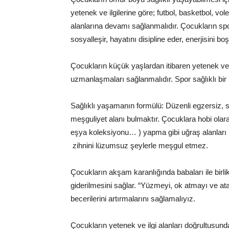
yetenek ve ilgilerine göre; futbol, basketbol, vo
alanlarına devamı sağlanmalıdır. Çocukların spor
sosyalleşir, hayatını disipline eder, enerjisini boşa
Çocukların küçük yaşlardan itibaren yetenek ve i
uzmanlaşmaları sağlanmalıdır. Spor sağlıklı bi
Sağlıklı yaşamanın formülü: Düzenli egzersiz, s
meşguliyet alanı bulmaktır. Çocuklara hobi olar
eşya koleksiyonu… ) yapma gibi uğraş alanları k
zihnini lüzumsuz şeylerle meşgul etmez.
Çocukların akşam karanlığında babaları ile birlik
giderilmesini sağlar. “Yüzmeyi, ok atmayı ve at
becerilerini artırmalarını sağlamalıyız.
Çocukların yetenek ve ilgi alanları doğrultusunda 