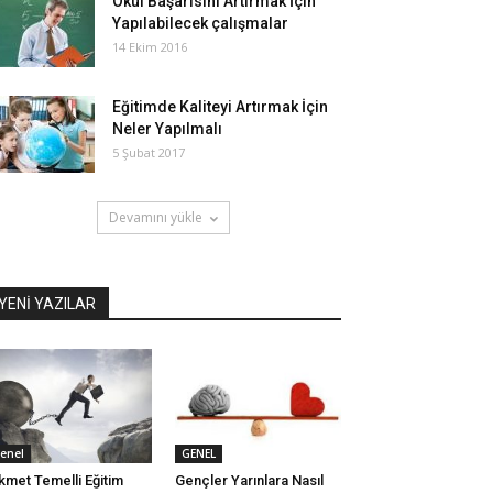
Okul Başarısını Artırmak İçin
Yapılabilecek çalışmalar
14 Ekim 2016
Eğitimde Kaliteyi Artırmak İçin
Neler Yapılmalı
5 Şubat 2017
Devamını yükle
YENİ YAZILAR
enel
GENEL
kmet Temelli Eğitim
Gençler Yarınlara Nasıl