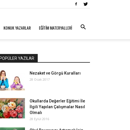
KONUK YAZARLAR
EĞİTİM MATERYALLERİ
POPÜLER YAZILAR
Nezaket ve Görgü Kuralları
28 Ocak 2017
Okullarda Değerler Eğitimi İle
İlgili Yapılan Çalışmalar Nasıl
Olmalı
28 Eylül 2016