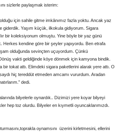
ını sizlerle paylaşmak isterim:
olduğu için sahile gitme imkânımız fazla yoktu. Ancak yaz
ğe giderdik. Yaşım küçük, ilkokula gidiyorum. Sigara
lır bir koleksiyonum olmuştu. Yine böyle bir yaz günü
k. Herkes kendine göre bir şeyler yapıyordu. Ben etrafa
 Akşam olduğunda sevinçten uçuyordum. Çünkü
 Dönüş vakti geldiğinde köye dönmek için kamyona bindik.
ir tokat attı. Elimdeki sigara paketlerini alarak yere attı. O
olsaydı hiç tereddüt etmeden amcamı vururdum. Aradan
atırlarım.” dedi.
rında bilyelerle oynardık.. Dizimizi yere koyar bilyeyi
kler hep toz olurdu. Bilyeler en kıymetli oyuncaklarımızdı.
urmasını,toprakla oynamsını üzerini kirletmesini, ellerini