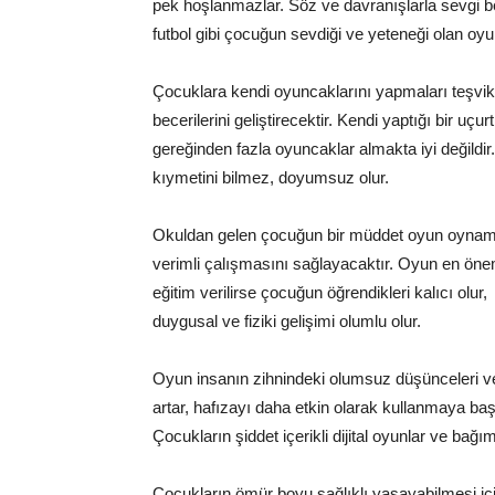
pek hoşlanmazlar. Söz ve davranışlarla sevgi bel
futbol gibi çocuğun sevdiği ve yeteneği olan oyu
Çocuklara kendi oyuncaklarını yapmaları teşvi
becerilerini geliştirecektir. Kendi yaptığı bir 
gereğinden fazla oyuncaklar almakta iyi değildir.
kıymetini bilmez, doyumsuz olur.
Okuldan gelen çocuğun bir müddet oyun oynamas
verimli çalışmasını sağlayacaktır. Oyun en öne
eğitim verilirse çocuğun öğrendikleri kalıcı ol
duygusal ve fiziki gelişimi olumlu olur.
Oyun insanın zihnindeki olumsuz düşünceleri ve
artar, hafızayı daha etkin olarak kullanmaya b
Çocukların şiddet içerikli dijital oyunlar ve bağ
Çocukların ömür boyu sağlıklı yaşayabilmesi içi