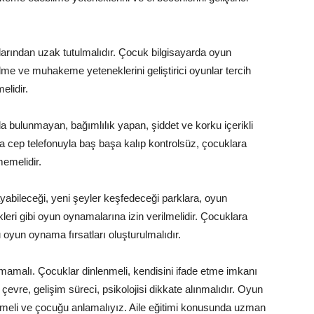
rından uzak tutulmalıdır. Çocuk bilgisayarda oyun
ve muhakeme yeteneklerini geliştirici oyunlar tercih
elidir.
 bulunmayan, bağımlılık yapan, şiddet ve korku içerikli
ya cep telefonuyla baş başa kalıp kontrolsüz, çocuklara
emelidir.
abileceği, yeni şeyler keşfedeceği parklara, oyun
kleri gibi oyun oynamalarına izin verilmelidir. Çocuklara
oyun oynama fırsatları oluşturulmalıdır.
mamalı. Çocuklar dinlenmeli, kendisini ifade etme imkanı
çevre, gelişim süreci, psikolojisi dikkate alınmalıdır. Oyun
ilmeli ve çocuğu anlamalıyız. Aile eğitimi konusunda uzman