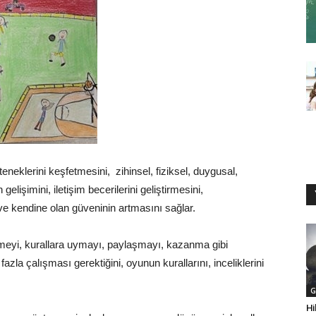
neklerini keşfetmesini, zihinsel, fiziksel, duygusal,
 gelişimini, iletişim becerilerini geliştirmesini,
ve kendine olan güveninin artmasını sağlar.
meyi, kurallara uymayı, paylaşmayı, kazanma gibi
azla çalışması gerektiğini, oyunun kurallarını, inceliklerini
G
Hi