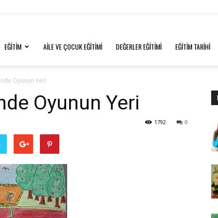
EĞİTİM
AİLE VE ÇOCUK EĞİTİMİ
DEĞERLER EĞİTİMİ
EĞİTİM TARİHİ
inde Oyunun Yeri
nde Oyunun Yeri
1792
0
ş