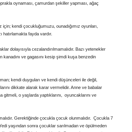
oprakla oynaması, çamurdan şekiller yapması, ağaç
z için; kendi çocukluğumuzu, ounadığımız oyunları,
zı hatırlamakta fayda vardır.
lar dolayısıyla cezalandırılmamalıdır. Bazı yetenekler
lın kanadını ve gagasını kesip şimdi kuşa benzedin
man; kendi duyguları ve kendi düşünceleri ile değil,
rını dikkate alarak karar vermelidir. Anne ve babalar
gitmeli, o yaşlarda yaptıklarını, oyuncaklarını ve
amalıdır. Gerektiğinde çocukla çocuk olunmalıdır. Çocukla 7
. Yedi yaşından sonra çocuklar sarılmadan ve öpülmeden