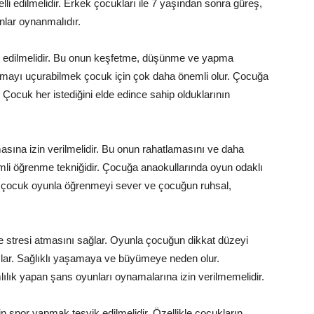
li edilmelidir. Erkek çocukları ile 7 yaşından sonra güreş,
nlar oynanmalıdır.
k edilmelidir. Bu onun keşfetme, düşünme ve yapma
uçurtmayı uçurabilmek çocuk için çok daha önemli olur. Çocuğa
 Çocuk her istediğini elde edince sahip olduklarının
ına izin verilmelidir. Bu onun rahatlamasını ve daha
mli öğrenme tekniğidir. Çocuğa anaokullarında oyun odaklı
ur, çocuk oyunla öğrenmeyi sever ve çocuğun ruhsal,
 stresi atmasını sağlar. Oyunla çocuğun dikkat düzeyi
aşlar. Sağlıklı yaşamaya ve büyümeye neden olur.
ımlılık yapan şans oyunları oynamalarına izin verilmemelidir.
n spor yapmak teşvik edilmelidir. Özellikle çocukların