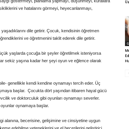
saygı göstermeyi, planlama yapmayı, düşünmeyi, kurallara
Ü
kliklerini ve hatalarını görmeyi, heyecanlanmayı,
 yaşadıklarını dile getirir. Çocuk, kendisinin öğretmen
endiklerini ve öğretmenini taklit ederek dile getirir.
G
Mu
üçük yaşlarda çocuğa bir şeyler öğretilmek isteniyorsa
Ed
lar sekiz yaşına kadar her şeyi oyun ve eğlence olarak
Hu
bile- genellikle kendi kendine oynamayı tercih eder. Üç
aşmaya başlar. Çocukta dört yaşından itibaren hayal gücü
evcilik ve doktorculuk gibi oyunları oynamayı severler.
lı oyunlar oynamaya başlar.
i alanına, becerisine, gelişimine ve cinsiyetine uygun
 edebilme yeteneklerini ve el becerilerini geliştirici