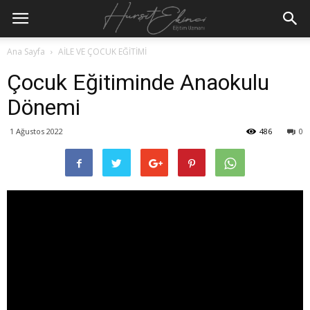
Ana Sayfa
AİLE VE ÇOCUK EĞİTİMİ
Çocuk Eğitiminde Anaokulu
Dönemi
1 Ağustos 2022
486
0