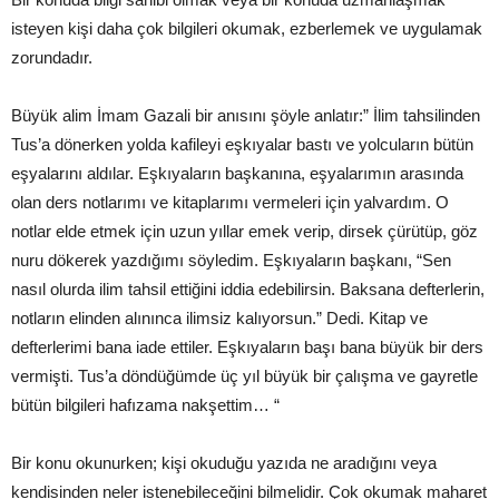
isteyen kişi daha çok bilgileri okumak, ezberlemek ve uygulamak
zorundadır.
Büyük alim İmam Gazali bir anısını şöyle anlatır:” İlim tahsilinden
Tus’a dönerken yolda kafileyi eşkıyalar bastı ve yolcuların bütün
eşyalarını aldılar. Eşkıyaların başkanına, eşyalarımın arasında
olan ders notlarımı ve kitaplarımı vermeleri için yalvardım. O
notlar elde etmek için uzun yıllar emek verip, dirsek çürütüp, göz
nuru dökerek yazdığımı söyledim. Eşkıyaların başkanı, “Sen
nasıl olurda ilim tahsil ettiğini iddia edebilirsin. Baksana defterlerin,
notların elinden alınınca ilimsiz kalıyorsun.” Dedi. Kitap ve
defterlerimi bana iade ettiler. Eşkıyaların başı bana büyük bir ders
vermişti. Tus’a döndüğümde üç yıl büyük bir çalışma ve gayretle
bütün bilgileri hafızama nakşettim… “
Bir konu okunurken; kişi okuduğu yazıda ne aradığını veya
kendisinden neler istenebileceğini bilmelidir. Çok okumak maharet