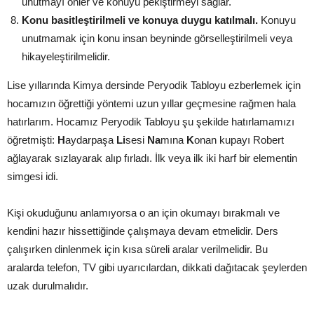
unutmayı önler ve konuyu pekiştirmeyi sağlar.
Konu basitleştirilmeli ve konuya duygu katılmalı.
Konuyu
unutmamak için konu insan beyninde görselleştirilmeli veya
hikayeleştirilmelidir.
Lise yıllarında Kimya dersinde Peryodik Tabloyu ezberlemek için
hocamızın öğrettiği yöntemi uzun yıllar geçmesine rağmen hala
hatırlarım. Hocamız Peryodik Tabloyu şu şekilde hatırlamamızı
öğretmişti:
H
aydarpaşa
Li
sesi
Na
mına
K
onan kupayı Robert
ağlayarak sızlayarak alıp fırladı. İlk veya ilk iki harf bir elementin
simgesi idi.
Kişi okuduğunu anlamıyorsa o an için okumayı bırakmalı ve
kendini hazır hissettiğinde çalışmaya devam etmelidir. Ders
çalışırken dinlenmek için kısa süreli aralar verilmelidir. Bu
aralarda telefon, TV gibi uyarıcılardan, dikkati dağıtacak şeylerden
uzak durulmalıdır.