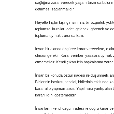
sağlığına zarar verecek yaşam tarzında bulunmas
getirmesi sağlanmalıdır.
Hayatta hiçbir kişi için sınırsız bir özgürlük yo
toplumsal kurallar; adet, gelenek, görenek ve d
topluma uymak zorunda kalır.
İnsan bir alanda özgürce karar verecekse, o alanl
olması gerekir. Karar verirken yasalara uymak zo
etmemelidir. Kendi çıkarı için başkalarına zarar
İnsan bir konuda özgür iradesi ile düşünmeli, ar
Birilerinin baskısı, tehdidi, birilerinin etkisin
karar alıp yapmamalıdır. Yapılması yanlış olan bi
kararlılığını göstermelidir.
İnsanların kendi özgür iradesi ile doğru karar v