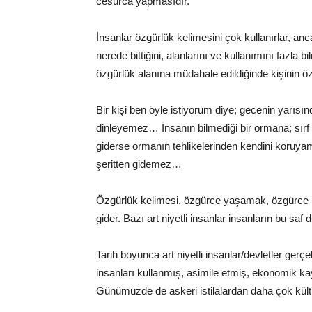
cesurca yapmasıdır.
İnsanlar özgürlük kelimesini çok kullanırlar, an
nerede bittiğini, alanlarını ve kullanımını fazla 
özgürlük alanına müdahale edildiğinde kişinin öz
Bir kişi ben öyle istiyorum diye; gecenin yarısı
dinleyemez… İnsanın bilmediği bir ormana; sırf
giderse ormanın tehlikelerinden kendini koruyam
şeritten gidemez…
Özgürlük kelimesi, özgürce yaşamak, özgürce 
gider. Bazı art niyetli insanlar insanların bu saf d
Tarih boyunca art niyetli insanlar/devletler gerç
insanları kullanmış, asimile etmiş, ekonomik kayn
Günümüzde de askeri istilalardan daha çok kült