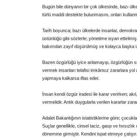
Bugün bile dünyanın bir çok ülkesinde, bazı ülke
türlü maddi destekte bulunmasını, onları kullan
Tarih boyunca; bazı ülkelerde insanlar, demokrasi
üstünlüğü gibi sözlerle; yönetime isyan ettirilm
bakımdan zayıf düşürülmüş ve kolayca başka ül
Bazen özgürlüğü iyice anlamayıp, özgürlüğün sı
vermek insanları telafisi imkânsız zararlara yol a
yapmaya kalkarsa iflas eder.
İnsan kendi özgür iradesi ile karar verirken; akı
vermelidir. Anlık duygularla verilen kararlar zara
Adalet Bakanlığının istatistiklerine göre; çocukl
Suçlar genellikle, cinsel taciz, gasp ve hırsızlı
dönemine girmiştir. Kendini ispat etmeye çalışır