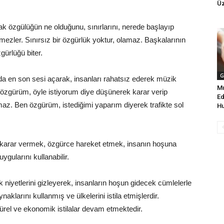
Ü
cak özgülüğün ne olduğunu, sınırlarını, nerede başlayıp
bilmezler. Sınırsız bir özgürlük yoktur, olamaz. Başkalarının
gürlüğü biter.
G
nda en son sesi açarak, insanları rahatsız ederek müzik
Mu
 özgürüm, öyle istiyorum diye düşünerek karar verip
Ed
az. Ben özgürüm, istediğimi yaparım diyerek trafikte sol
Hu
karar vermek, özgürce hareket etmek, insanın hoşuna
uygularını kullanabilir.
ek niyetlerini gizleyerek, insanların hoşun gidecek cümlelerle
aklarını kullanmış ve ülkelerini istila etmişlerdir.
ürel ve ekonomik istilalar devam etmektedir.