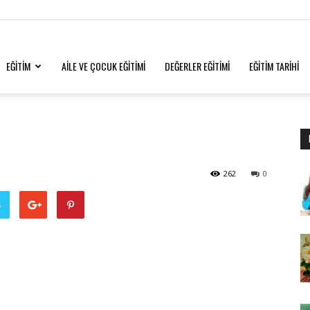
EĞİTİM
AİLE VE ÇOCUK EĞİTİMİ
DEĞERLER EĞİTİMİ
EĞİTİM TARİHİ
262
0
ş