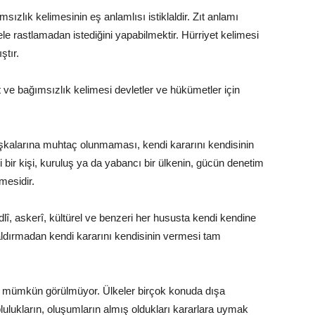
sızlık kelimesinin eş anlamlısı istiklaldir. Zıt anlamı
gele rastlamadan istediğini yapabilmektir. Hürriyet kelimesi
ştır.
t ve bağımsızlık kelimesi devletler ve hükümetler için
aşkalarına muhtaç olunmaması, kendi kararını kendisinin
 bir kişi, kuruluş ya da yabancı bir ülkenin, gücün denetim
mesidir.
lî, askerî, kültürel ve benzeri her hususta kendi kendine
 aldırmadan kendi kararını kendisinin vermesi tam
 mümkün görülmüyor. Ülkeler birçok konuda dışa
plulukların, oluşumların almış oldukları kararlara uymak