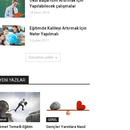
Okul Başarısını Artırmak İçin
Yapılabilecek çalışmalar
14 Ekim 2016
Eğitimde Kaliteyi Artırmak İçin
Neler Yapılmalı
5 Şubat 2017
Devamını yükle
YENİ YAZILAR
enel
GENEL
kmet Temelli Eğitim
Gençler Yarınlara Nasıl