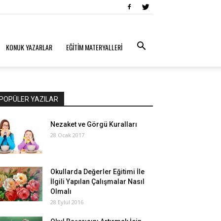
KONUK YAZARLAR
EĞİTİM MATERYALLERİ
POPÜLER YAZILAR
Nezaket ve Görgü Kuralları
28 Ocak 2017
Okullarda Değerler Eğitimi İle
İlgili Yapılan Çalışmalar Nasıl
Olmalı
28 Eylül 2016