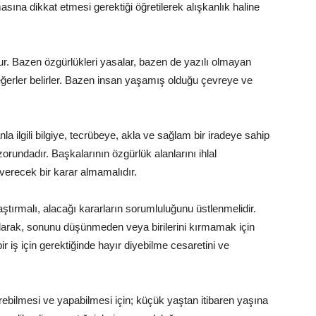
ına dikkat etmesi gerektiği öğretilerek alışkanlık haline
ktur. Bazen özgürlükleri yasalar, bazen de yazılı olmayan
eğerler belirler. Bazen insan yaşamış olduğu çevreye ve
a ilgili bilgiye, tecrübeye, akla ve sağlam bir iradeye sahip
rundadır. Başkalarının özgürlük alanlarını ihlal
 verecek bir karar almamalıdır.
aştırmalı, alacağı kararların sorumluluğunu üstlenmelidir.
de kalarak, sonunu düşünmeden veya birilerini kırmamak için
r iş için gerektiğinde hayır diyebilme cesaretini ve
erebilmesi ve yapabilmesi için; küçük yaştan itibaren yaşına