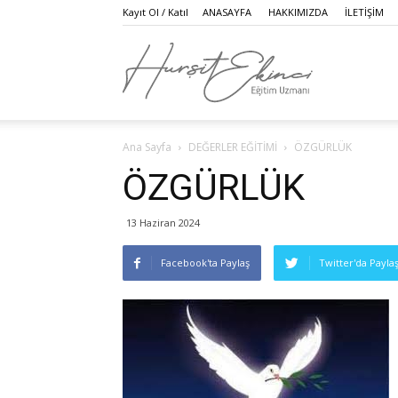
Kayıt Ol / Katıl
ANASAYFA
HAKKIMIZDA
İLETİŞİM
Hurşit
Ana Sayfa
DEĞERLER EĞİTİMİ
ÖZGÜRLÜK
Ekinci
ÖZGÜRLÜK
13 Haziran 2024
|
Facebook'ta Paylaş
Twitter'da Payla
Eğitim