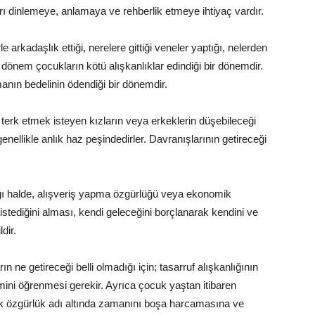
ı dinlemeye, anlamaya ve rehberlik etmeye ihtiyaç vardır.
arkadaşlık ettiği, nerelere gittiği veneler yaptığı, nelerden
 dönem çocukların kötü alışkanlıklar edindiği bir dönemdir.
nın bedelinin ödendiği bir dönemdir.
terk etmek isteyen kızların veya erkeklerin düşebileceği
genellikle anlık haz peşindedirler. Davranışlarının getireceği
ığı halde, alışveriş yapma özgürlüğü veya ekonomik
 istediğini alması, kendi geleceğini borçlanarak kendini ve
dir.
ın ne getireceği belli olmadığı için; tasarruf alışkanlığının
ini öğrenmesi gerekir. Ayrıca çocuk yaştan itibaren
ak özgürlük adı altında zamanını boşa harcamasına ve