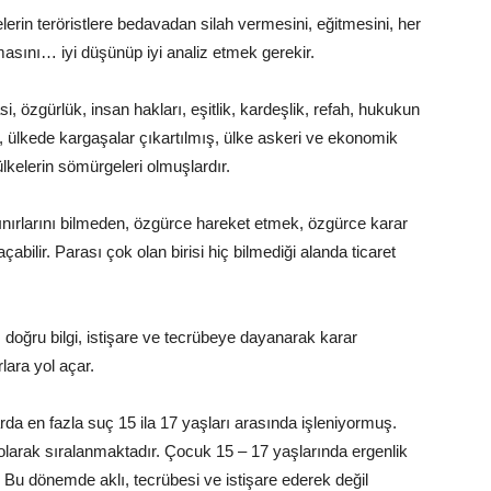
lerin teröristlere bedavadan silah vermesini, eğitmesini, her
masını… iyi düşünüp iyi analiz etmek gerekir.
, özgürlük, insan hakları, eşitlik, kardeşlik, refah, hukukun
iş, ülkede kargaşalar çıkartılmış, ülke askeri ve ekonomik
kelerin sömürgeleri olmuşlardır.
nırlarını bilmeden, özgürce hareket etmek, özgürce karar
çabilir. Parası çok olan birisi hiç bilmediği alanda ticaret
l, doğru bilgi, istişare ve tecrübeye dayanarak karar
rlara yol açar.
arda en fazla suç 15 ila 17 yaşları arasında işleniyormuş.
k olarak sıralanmaktadır. Çocuk 15 – 17 yaşlarında ergenlik
. Bu dönemde aklı, tecrübesi ve istişare ederek değil