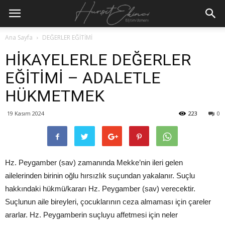
Ana Sayfa
DEĞERLER EĞİTİMİ
HİKAYELERLE DEĞERLER
EĞİTİMİ – ADALETLE
HÜKMETMEK
19 Kasım 2024
223
0
Hz. Peygamber (sav) zamanında Mekke’nin ileri gelen
ailelerinden birinin oğlu hırsızlık suçundan yakalanır. Suçlu
hakkındaki hükmü/kararı Hz. Peygamber (sav) verecektir.
Suçlunun aile bireyleri, çocuklarının ceza almaması için çareler
ararlar. Hz. Peygamberin suçluyu affetmesi için neler