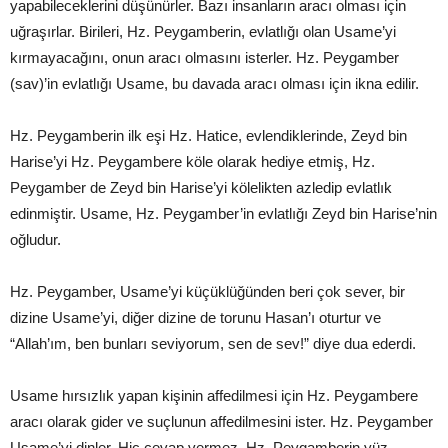
yapabileceklerini düşünürler. Bazı insanların aracı olması için
uğraşırlar. Birileri, Hz. Peygamberin, evlatlığı olan Usame’yi
kırmayacağını, onun aracı olmasını isterler. Hz. Peygamber
(sav)’in evlatlığı Usame, bu davada aracı olması için ikna edilir.
Hz. Peygamberin ilk eşi Hz. Hatice, evlendiklerinde, Zeyd bin
Harise’yi Hz. Peygambere köle olarak hediye etmiş, Hz.
Peygamber de Zeyd bin Harise’yi kölelikten azledip evlatlık
edinmiştir. Usame, Hz. Peygamber’in evlatlığı Zeyd bin Harise’nin
oğludur.
Hz. Peygamber, Usame’yi küçüklüğünden beri çok sever, bir
dizine Usame’yi, diğer dizine de torunu Hasan’ı oturtur ve
“Allah’ım, ben bunları seviyorum, sen de sev!” diye dua ederdi.
Usame hırsızlık yapan kişinin affedilmesi için Hz. Peygambere
aracı olarak gider ve suçlunun affedilmesini ister. Hz. Peygamber
Usame’yi dinler. Hiç cevap vermez. Hz. Peygamberin yüz