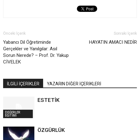
Önceki İçerik
Sonraki İçerik
Yabancı Dil Öğretiminde
HAYATIN AMACI NEDİR
Gerçekler ve ‎Yanılgılar: Asıl
Sorun Nerede?‎ – Prof. Dr. Yakup
CİVELEK
İLGİLİ İÇERİKLER
YAZARIN DİĞER İÇERİKLERİ
ESTETİK
DEĞERLER
EĞİTİMİ
ÖZGÜRLÜK