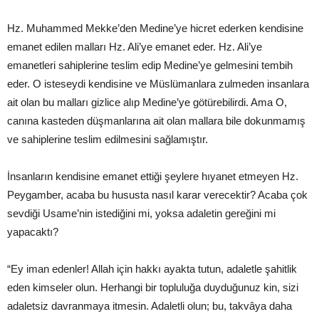
Hz. Muhammed Mekke’den Medine’ye hicret ederken kendisine
emanet edilen malları Hz. Ali’ye emanet eder. Hz. Ali’ye
emanetleri sahiplerine teslim edip Medine’ye gelmesini tembih
eder. O isteseydi kendisine ve Müslümanlara zulmeden insanlara
ait olan bu malları gizlice alıp Medine’ye götürebilirdi. Ama O,
canına kasteden düşmanlarına ait olan mallara bile dokunmamış
ve sahiplerine teslim edilmesini sağlamıştır.
İnsanların kendisine emanet ettiği şeylere hıyanet etmeyen Hz.
Peygamber, acaba bu hususta nasıl karar verecektir? Acaba çok
sevdiği Usame’nin istediğini mi, yoksa adaletin gereğini mi
yapacaktı?
“Ey iman edenler! Allah için hakkı ayakta tutun, adaletle şahitlik
eden kimseler olun. Herhangi bir topluluğa duyduğunuz kin, sizi
adaletsiz davranmaya itmesin. Adaletli olun; bu, takvâya daha