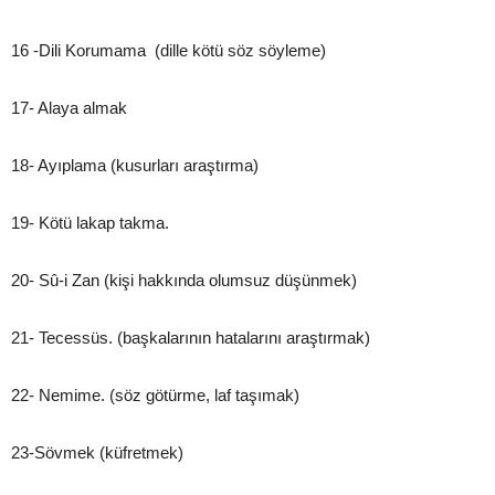
16 -Dili Korumama (dille kötü söz söyleme)
17- Alaya almak
18- Ayıplama (kusurları araştırma)
19- Kötü lakap takma.
20- Sû-i Zan (kişi hakkında olumsuz düşünmek)
21- Tecessüs. (başkalarının hatalarını araştırmak)
22- Nemime. (söz götürme, laf taşımak)
23-Sövmek (küfretmek)