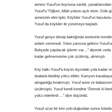
annesi Yusuf’un boynuna sarıldı, yanaklarından 
Yusuf’a “Oğlum, Allah yolunu açık etsin. Güle g
annesinin elini öptü. Köylüler Yusuf’un bavulu
Yusuf da köylüler ile yürümeye başladı.
Yusuf geriye dönüp baktığında annesinin kendini
anlam veremedi. Yolun yarısına gelince Yusuf’un
Bahçede yapılacak işlerim var…” diyerek veda e
kadar gelmemesine çok üzülmüş, alınmıştı.
Köy halkı Yusuf’a köyün dışındaki yola kadar r
dualarla bindirip yolcu ettiler. Kamyon kasabaya 
alınganlığa bırakmıştı. Yusuf anne ve babasını
üzülmüştü. Yusuf kendi kendine “Demek ki beni
yolcu ederlerdi …” diye düşündü.
Yusuf uzun bir tren yolculuğundan sonra İstanbu