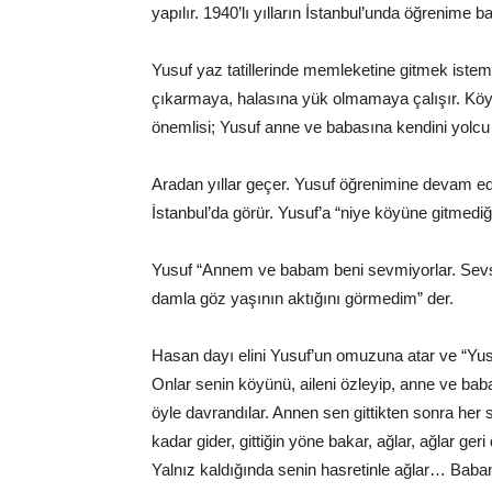
yapılır. 1940’lı yılların İstanbul’unda öğrenime ba
Yusuf yaz tatillerinde memleketine gitmek isteme
çıkarmaya, halasına yük olmamaya çalışır. Köy
önemlisi; Yusuf anne ve babasına kendini yolcu 
Aradan yıllar geçer. Yusuf öğrenimine devam ed
İstanbul’da görür. Yusuf’a “niye köyüne gitmediği
Yusuf “Annem ve babam beni sevmiyorlar. Sevse
damla göz yaşının aktığını görmedim” der.
Hasan dayı elini Yusuf’un omuzuna atar ve “Yu
Onlar senin köyünü, aileni özleyip, anne ve ba
öyle davrandılar. Annen sen gittikten sonra her
kadar gider, gittiğin yöne bakar, ağlar, ağlar g
Yalnız kaldığında senin hasretinle ağlar… Baban