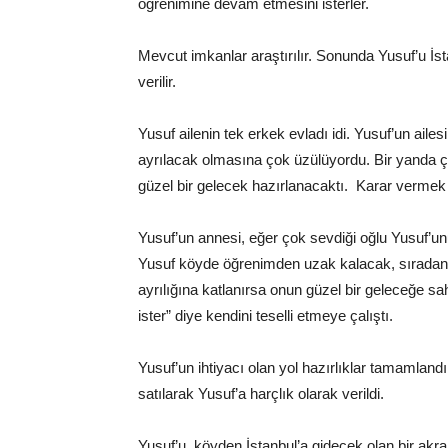
öğrenimine devam etmesini isterler.
Uzmanı,
Mevcut imkanlar araştırılır. Sonunda Yusuf’u İ
verilir.
Yusuf ailenin tek erkek evladı idi. Yusuf’un ail
ayrılacak olmasına çok üzülüyordu. Bir yanda ç
Değerler
güzel bir gelecek hazırlanacaktı. Karar vermek
Yusuf’un annesi, eğer çok sevdiği oğlu Yusuf’u
Yusuf köyde öğrenimden uzak kalacak, sıradan 
Eğitimi
ayrılığına katlanırsa onun güzel bir geleceğe 
ister” diye kendini teselli etmeye çalıştı.
Yusuf’un ihtiyacı olan yol hazırlıklar tamamlandı.
satılarak Yusuf’a harçlık olarak verildi.
Yusuf’u, köyden İstanbul’a gidecek olan bir akr