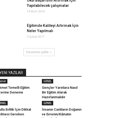
Okul Başarısını Artırmak İçin
Yapılabilecek çalışmalar
14 Ekim 2016
Eğitimde Kaliteyi Artırmak İçin
Neler Yapılmalı
5 Şubat 2017
Devamını yükle
YENİ YAZILAR
enel
GENEL
kmet Temelli Eğitim
Gençler Yarınlara Nasıl
zerine Deneme
Bir Eğitim Alarak
Hazırlanmalıdır
ENEL
GENEL
tlu Evlilik İçin Dikkat
İnsanın Canlıların Doğanın
ilmesi Gereken
ve Evrenin/Kâinatın