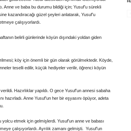
Hu
ı. Anne ve baba bu durumu bildiği için; Yusuf’u sürekli
ine kazandıracağı güzel şeyleri anlatarak, Yusuf’u
tmeye çalışıyorlardı.
ftanın belirli günlerinde köyün dışındaki yoldan giden
lmesi; köy için önemli bir gün olarak görülmektedir. Köyde,
nneler teselli edilir, küçük hediyeler verilir, öğrenci köyün
erildi. Hazırlıklar yapıldı. O gece Yusuf’un annesi sabaha
nı hazırladı. Anne Yusuf’un her bir eşyasını öpüyor, adeta
u.
 yolcu etmek için gelmişlerdi. Yusuf’un anne ve babası
memeye çalışıyorlardı. Ayrılık zamanı gelmişti. Yusuf’un