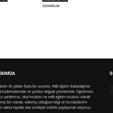
ÖZGÜRLÜK
KKIMDA
S
ının 30 yıldan fazla bir süresini, Milli Eğitim Bakanlığı’nın
tli kademelerinde ve yurdun değişik yörelerinde: Öğretmen,
r yardımcısı, okul müdürü ve milli eğitim müdürü olarak
rmiş biri olarak, edinmiş olduğum bilgi ve tecrübelerimi
m adına faydalı olur ümidiyle sizlerle paylaşmak istiyoruz.