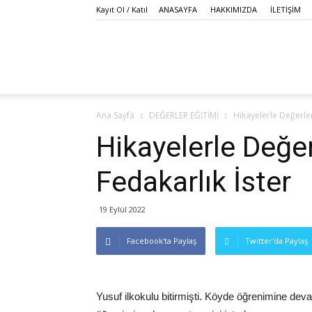
Kayıt Ol / Katıl
ANASAYFA
HAKKIMIZDA
İLETİŞİM
Hurşit
Ana Sayfa
DEĞERLER EĞİTİMİ
Hikayelerle Değerler
Ekinci
Hikayelerle Değer
Fedakarlık İster
|
19 Eylül 2022
Facebook'ta Paylaş
Twitter'da Paylaş
Eğitim
Yusuf ilkokulu bitirmişti. Köyde öğrenimine de