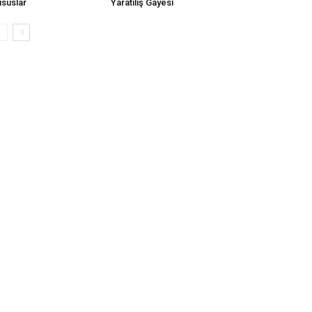
suslar
Yaratılış Gayesi