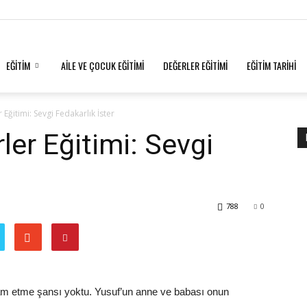
EĞİTİM
AİLE VE ÇOCUK EĞİTİMİ
DEĞERLER EĞİTİMİ
EĞİTİM TARİHİ
 Eğitimi: Sevgi Fedakarlık İster
ler Eğitimi: Sevgi
788
0
vam etme şansı yoktu. Yusuf’un anne ve babası onun