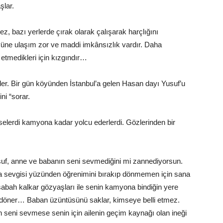
şlar.
z, bazı yerlerde çırak olarak çalışarak harçlığını
üne ulaşım zor ve maddi imkânsızlık vardır. Daha
etmedikleri için kızgındır…
er. Bir gün köyünden İstanbul’a gelen Hasan dayı Yusuf’u
ni “sorar.
lerdi kamyona kadar yolcu ederlerdi. Gözlerinden bir
suf, anne ve babanın seni sevmediğini mi zannediyorsun.
ba sevgisi yüzünden öğrenimini bırakıp dönmemen için sana
 sabah kalkar gözyaşları ile senin kamyona bindiğin yere
eri döner… Baban üzüntüsünü saklar, kimseye belli etmez.
 seni sevmese senin için ailenin geçim kaynağı olan ineği