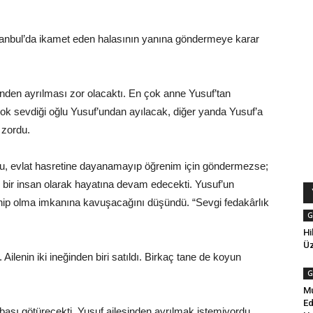
stanbul’da ikamet eden halasının yanına göndermeye karar
esinden ayrılması zor olacaktı. En çok anne Yusuf’tan
ok sevdiği oğlu Yusuf’undan ayılacak, diğer yanda Yusuf’a
 zordu.
nu, evlat hasretine dayanamayıp öğrenim için göndermezse;
bir insan olarak hayatına devam edecekti. Yusuf’un
sahip olma imkanına kavuşacağını düşündü. “Sevgi fedakârlık
G
Hi
Ü
 Ailenin iki ineğinden biri satıldı. Birkaç tane de koyun
G
Mu
Ed
abası götürecekti. Yusuf ailesinden ayrılmak istemiyordu.