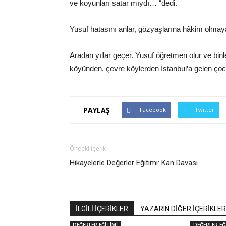
ve koyunları satar mıydı… “dedi.
Yusuf hatasını anlar, gözyaşlarına hâkim olmay
Aradan yıllar geçer. Yusuf öğretmen olur ve bin
köyünden, çevre köylerden İstanbul’a gelen çoc
PAYLAŞ
Facebook
Twitter
Önceki İçerik
Hikayelerle Değerler Eğitimi: Kan Davası
İLGİLİ İÇERİKLER
YAZARIN DİĞER İÇERİKLER
DEĞERLER EĞİTİMİ
DEĞERLER EĞ