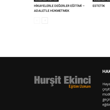
HİKAYELERLE DEĞERLER EĞİTİMİ –
ESTETİK
ADALETLE HÜKMETMEK
HA
Hayat
çeşi
müdü
geçi
eğiti