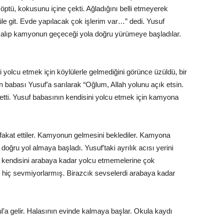
öptü, kokusunu içine çekti. Ağladığını belli etmeyerek
üle git. Evde yapılacak çok işlerim var…” dedi. Yusuf
nu alıp kamyonun geçeceği yola doğru yürümeye başladılar.
 yolcu etmek için köylülerle gelmediğini görünce üzüldü, bir
 babası Yusuf’a sarılarak “Oğlum, Allah yolunu açık etsin.
tti. Yusuf babasının kendisini yolcu etmek için kamyona
efakat ettiler. Kamyonun gelmesini beklediler. Kamyona
doğru yol almaya başladı. Yusuf’taki ayrılık acısı yerini
n kendisini arabaya kadar yolcu etmemelerine çok
 hiç sevmiyorlarmış. Birazcık sevselerdi arabaya kadar
l’a gelir. Halasının evinde kalmaya başlar. Okula kaydı