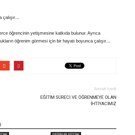
a çalışır…
lerce öğrencinin yetişmesine katkıda bulunur. Ayrıca
ukların öğrenim görmesi için bir hayatı boyunca çalışır…
Sonraki İçerik
EĞİTİM SÜRECİ VE ÖĞRENMEYE OLAN
İHTİYACIMIZ
İ
İTİMİ
DEĞERLER EĞİTİMİ