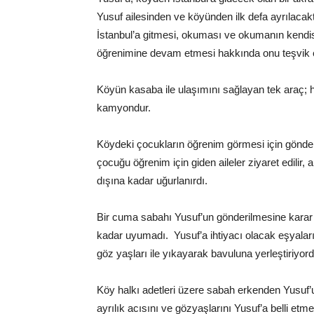
Yusuf ailesinden ve köyünden ilk defa ayrılacakt
İstanbul’a gitmesi, okuması ve okumanın kendis
öğrenimine devam etmesi hakkında onu teşvik e
Köyün kasaba ile ulaşımını sağlayan tek araç; ha
kamyondur.
Köydeki çocukların öğrenim görmesi için gönderi
çocuğu öğrenim için giden aileler ziyaret edilir, a
dışına kadar uğurlanırdı.
Bir cuma sabahı Yusuf’un gönderilmesine karar v
kadar uyumadı. Yusuf’a ihtiyacı olacak eşyaları
göz yaşları ile yıkayarak bavuluna yerleştiriyord
Köy halkı adetleri üzere sabah erkenden Yusuf’u
ayrılık acısını ve gözyaşlarını Yusuf’a belli et